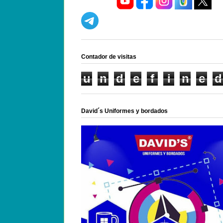
Contador de visitas
u
n
d
e
f
i
n
e
d
David´s Uniformes y bordados