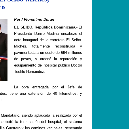
co
Por / Florentino Durán
EL SEIBO, República Dominicana.
-
El
Presidente Danilo Medina encabezó el
acto inaugural de la carretera El Seibo-
Miches, totalmente reconstruida y
pavimentada a un costo de 694 millones
de pesos, y ordenó la reparación y
equipamiento del hospital público Doctor
Teófilo Hernández.
La obra entregada por el Jefe de
ntes, tiene
una extensión de 40 kilómetros,
y
e.
r Mandatario, siendo
aplaudida
la realizada por el
olicitó la terminación del hospital, el
sistema
illa Guerrero
y los caminos vecinales
, generando