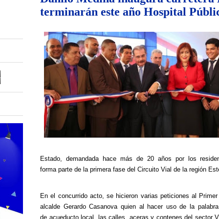
terminarán este año Hospital Públi
Estado
,
demandada hace más de 20 años
por los reside
forma
parte de la primera fase del Circuito Vial de la región Est
En el concurrido acto, se hicieron varias peticiones al Prime
alcalde Gerardo Casanova quien al hacer uso de la palabra s
de acueducto local
,
las calles, aceras y contenes del sector V