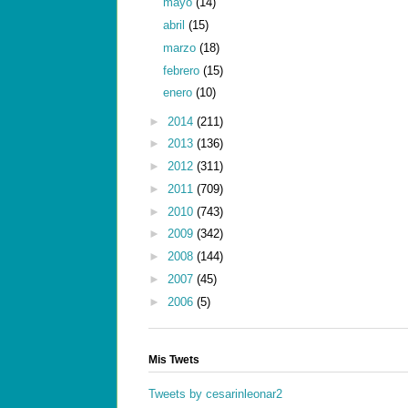
mayo
(14)
abril
(15)
marzo
(18)
febrero
(15)
enero
(10)
►
2014
(211)
►
2013
(136)
►
2012
(311)
►
2011
(709)
►
2010
(743)
►
2009
(342)
►
2008
(144)
►
2007
(45)
►
2006
(5)
Mis Twets
Tweets by cesarinleonar2