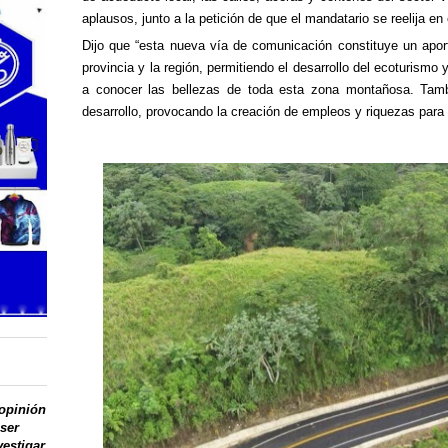
aplausos, junto a la petición de que
el mandatario s
e reelija en
Dijo que “esta nueva vía de comunicación constituye un aporte
provincia y la región, permitiendo el desarrollo del ecoturismo 
a conocer las bellezas de toda esta zona montañosa. Tambi
desarrollo, provocando la creación de empleos y riquezas para l
 opinión
 ser
vestigar