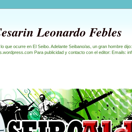
Cesarin Leonardo Febles
 lo que ocurre en El Seibo. Adelante Seibano/as, un gran hombre dijo
les.wordpress.com Para publicidad y contacto con el editor: Emails: i