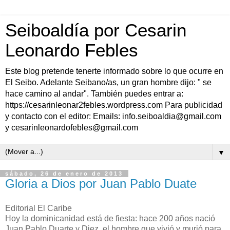
Seiboaldía por Cesarin
Leonardo Febles
Este blog pretende tenerte informado sobre lo que ocurre en
El Seibo. Adelante Seibano/as, un gran hombre dijo: " se
hace camino al andar". También puedes entrar a:
https://cesarinleonar2febles.wordpress.com Para publicidad
y contacto con el editor: Emails: info.seiboaldia@gmail.com
y cesarinleonardofebles@gmail.com
▼
sábado, 26 de enero de 2013
Gloria a Dios por Juan Pablo Duate
Editorial El Caribe
Hoy la dominicanidad está de fiesta: hace 200 años nació
Juan Pablo Duarte y Diez, el hombre que vivió y murió para