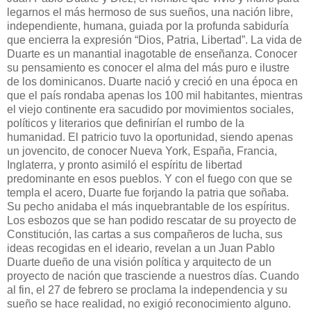
legarnos el más hermoso de sus sueños, una nación libre,
independiente, humana, guiada por la profunda sabiduría
que encierra la expresión “Dios, Patria, Libertad”. La vida de
Duarte es un manantial inagotable de enseñanza. Conocer
su pensamiento es conocer el alma del más puro e ilustre
de los dominicanos. Duarte nació y creció en una época en
que el país rondaba apenas los 100 mil habitantes, mientras
el viejo continente era sacudido por movimientos sociales,
políticos y literarios que definirían el rumbo de la
humanidad. El patricio tuvo la oportunidad, siendo apenas
un jovencito, de conocer Nueva York, España, Francia,
Inglaterra, y pronto asimiló el espíritu de libertad
predominante en esos pueblos. Y con el fuego con que se
templa el acero, Duarte fue forjando la patria que soñaba.
Su pecho anidaba el más inquebrantable de los espíritus.
Los esbozos que se han podido rescatar de su proyecto de
Constitución, las cartas a sus compañeros de lucha, sus
ideas recogidas en el ideario, revelan a un Juan Pablo
Duarte dueño de una visión política y arquitecto de un
proyecto de nación que trasciende a nuestros días. Cuando
al fin, el 27 de febrero se proclama la independencia y su
sueño se hace realidad, no exigió reconocimiento alguno.