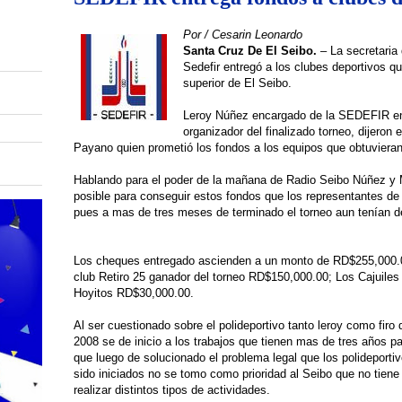
Por / Cesarin Leonardo
Santa Cruz De El Seibo.
– La secretaria
Sedefir entregó a los clubes deportivos qu
superior de El Seibo.
Leroy Núñez encargado de la SEDEFIR en e
organizador del finalizado torneo, dijeron 
Payano quien prometió los fondos a los equipos que obtuvieran 
Hablando para el poder de la mañana de Radio Seibo Núñez y Me
posible para conseguir estos fondos que los representantes de 
pues a mas de tres meses de terminado el torneo aun tenían 
Los cheques entregado ascienden a un monto de RD$255,000.00
club Retiro 25 ganador del torneo RD$150,000.00; Los Cajuile
Hoyitos RD$30,000.00.
Al ser cuestionado sobre el polideportivo tanto leroy como firo d
2008 se de inicio a los trabajos que tienen mas de tres años p
que luego de solucionado el problema legal que los polideporti
sido iniciados no se tomo como prioridad al Seibo que no tiene
realizar distintos tipos de actividades.