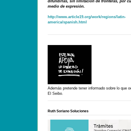
difundirlas, sin limitación de fronteras, por c
medio de expresión.
http://www.article19.org/work/regions/latin-
america/spanish.html
Además pretende tener informado sobre lo que o
El Seibo.
Ruth Soriano Soluciones