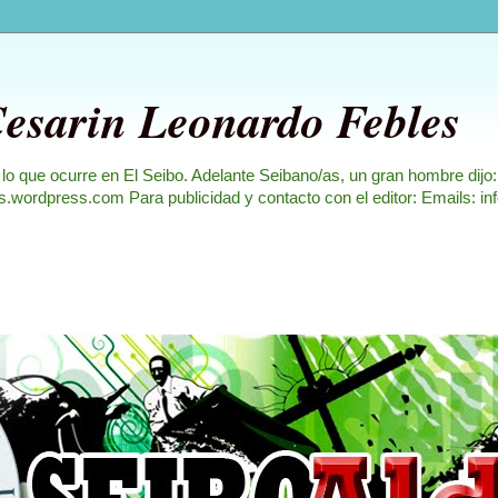
Cesarin Leonardo Febles
 lo que ocurre en El Seibo. Adelante Seibano/as, un gran hombre dijo
les.wordpress.com Para publicidad y contacto con el editor: Emails: i