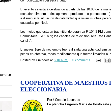
comucnicxacion del esta ciudad.
ualquier
El evento se estará celebrando a partir de las 10:00 de la ma
recaudar alimentos princiaplmente productos no perecederos ( e
a disminuir la sitiuación de calamidad que viven muchas person
causadas por Noel.
Los meios que estaran trasmitiendo serán La R-104.3 FM como
Comunitaria FM 107.9; los canales de television TeleEste Cana
canal 7.
El jueves 1ero de noviembre fue realizada una actividad simil
pesos en efectivo, ropas medicamento que fueron llevados al 
Posted by
Unknown
at
8:10 a. m.
0 comments
curre en
COOPERATIVA DE MAESTROS 
ELECCIONARIA
Por / Cesarin Leonardo
La plancha Eugenio Maria de Hosto sale