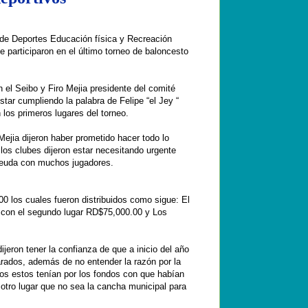
 de Deportes Educación física y Recreación
e participaron en el último torneo de baloncesto
l Seibo y Firo Mejia presidente del comité
estar cumpliendo la palabra de Felipe “el Jey “
los primeros lugares del torneo.
jia dijeron haber prometido hacer todo lo
los clubes dijeron estar necesitando urgente
deuda con muchos jugadores.
 los cuales fueron distribuidos como sigue: El
s con el segundo lugar RD$75,000.00 y Los
ijeron tener la confianza de que a inicio del año
arados, además de no entender la razón por la
vos estos tenían por los fondos con que habían
 otro lugar que no sea la cancha municipal para