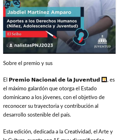
Sobre el premio y sus
El 𝗣𝗿𝗲𝗺𝗶𝗼 𝗡𝗮𝗰𝗶𝗼𝗻𝗮𝗹 𝗱𝗲 𝗹𝗮 𝗝𝘂𝘃𝗲𝗻𝘁𝘂𝗱
, es
el máximo galardón que otorga el Estado
dominicano a los jóvenes, con el objetivo de
reconocer su trayectoria y contribución al
desarrollo sostenible del país.
Esta edición, dedicada a la Creatividad, el Arte y