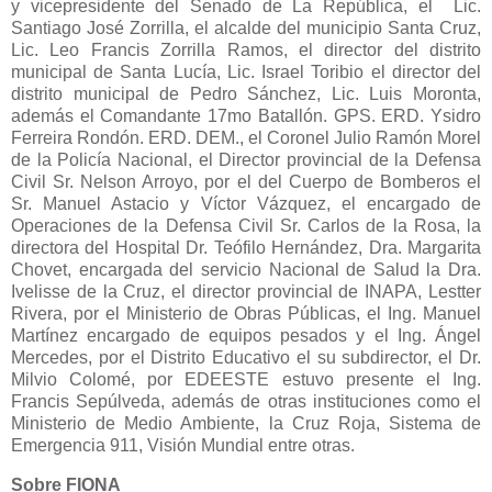
y vicepresidente del Senado de La República, el
Lic.
Santiago José Zorrilla, el alcalde del municipio Santa Cruz,
Lic. Leo Francis Zorrilla Ramos, el director del distrito
municipal de Santa Lucía, Lic. Israel Toribio el director del
distrito municipal de Pedro Sánchez, Lic. Luis Moronta,
además el Comandante 17mo Batallón. GPS. ERD. Ysidro
Ferreira Rondón. ERD. DEM., el Coronel Julio Ramón Morel
de la Policía Nacional, el Director provincial de la Defensa
Civil Sr. Nelson Arroyo, por el del Cuerpo de Bomberos el
Sr. Manuel Astacio y Víctor Vázquez, el encargado de
Operaciones de la Defensa Civil Sr. Carlos de la Rosa, la
directora del Hospital Dr. Teófilo Hernández, Dra. Margarita
Chovet, encargada del servicio Nacional de Salud la Dra.
Ivelisse de la Cruz, el director provincial de INAPA, Lestter
Rivera, por el Ministerio de Obras Públicas, el Ing. Manuel
Martínez encargado de equipos pesados y el Ing. Ángel
Mercedes, por el Distrito Educativo el su subdirector, el Dr.
Milvio Colomé, por EDEESTE estuvo presente el Ing.
Francis Sepúlveda, además de otras instituciones como el
Ministerio de Medio Ambiente, la Cruz Roja, Sistema de
Emergencia 911, Visión Mundial entre otras.
Sobre FIONA