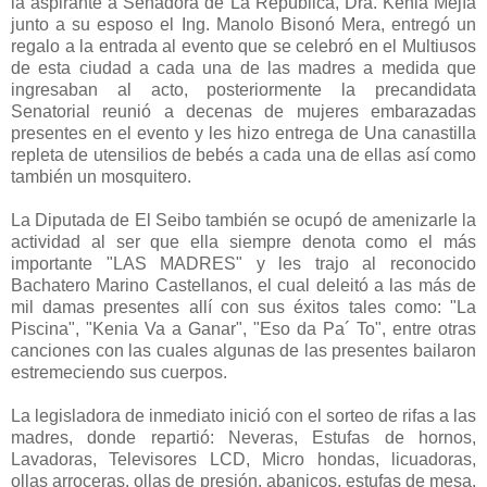
la aspirante a Senadora de La República, Dra. Kenia Mejía
junto a su esposo el Ing. Manolo Bisonó Mera, entregó un
regalo a la entrada al evento que se celebró en el Multiusos
de esta ciudad a cada una de las madres a medida que
ingresaban al acto, posteriormente la precandidata
Senatorial reunió a decenas de mujeres embarazadas
presentes en el evento y les hizo entrega de Una canastilla
repleta de utensilios de bebés a cada una de ellas así como
también un mosquitero.
La Diputada de El Seibo también se ocupó de amenizarle la
actividad al ser que ella siempre denota como el más
importante "LAS MADRES" y les trajo al reconocido
Bachatero Marino Castellanos, el cual deleitó a las más de
mil damas presentes allí con sus éxitos tales como: "La
Piscina", "Kenia Va a Ganar", "Eso da Pa´ To", entre otras
canciones con las cuales algunas de las presentes bailaron
estremeciendo sus cuerpos.
La legisladora de inmediato inició con el sorteo de rifas a las
madres, donde repartió: Neveras, Estufas de hornos,
Lavadoras, Televisores LCD, Micro hondas, licuadoras,
ollas arroceras, ollas de presión, abanicos, estufas de mesa,