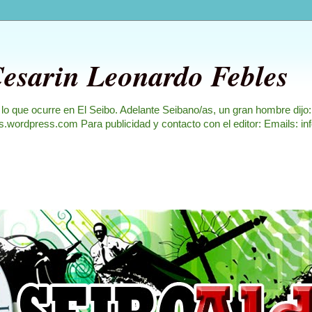
Cesarin Leonardo Febles
 lo que ocurre en El Seibo. Adelante Seibano/as, un gran hombre dijo
les.wordpress.com Para publicidad y contacto con el editor: Emails: i