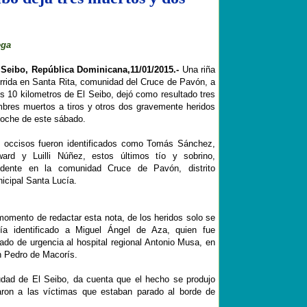
ega
 Seibo, República Dominicana,11/01/2015
.-
Una riña
rrida en Santa Rita, comunidad del Cruce de Pavón, a
s 10 kilometros de El Seibo, dejó como resultado tres
bres muertos a tiros y otros dos gravemente heridos
noche de este sábado.
 occisos fueron identificados como Tomás Sánchez,
ard y Luilli Núñez, estos últimos tío y sobrino,
idente en la comunidad Cruce de Pavón, distrito
icipal Santa Lucía.
momento de redactar esta nota, de los heridos solo se
ía identificado a Miguel Ángel de Aza, quien fue
vado de urgencia al hospital regional Antonio Musa, en
 Pedro de Macorís.
iudad de El Seibo, da cuenta que el hecho se produjo
ron a las víctimas que estaban parado al borde de