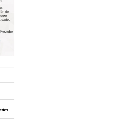
uedes