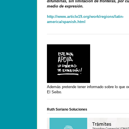
difundirlas, sin limitación de fronteras, por c
medio de expresión.
http://www.article19.org/work/regions/latin-
america/spanish.html
Además pretende tener informado sobre lo que o
El Seibo.
Ruth Soriano Soluciones