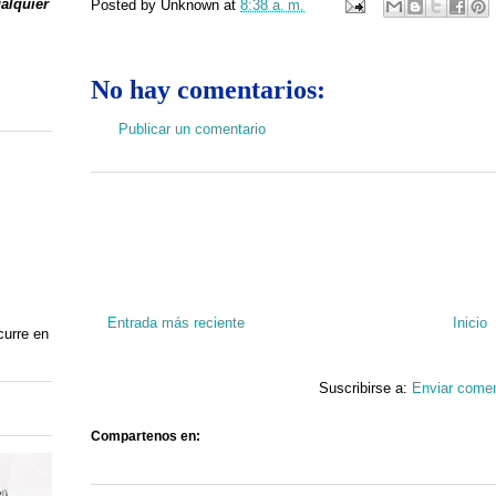
ualquier
Posted by
Unknown
at
8:38 a. m.
No hay comentarios:
Publicar un comentario
Entrada más reciente
Inicio
curre en
Suscribirse a:
Enviar comen
Compartenos en: