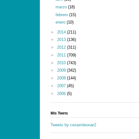
marzo
(18)
febrero
(15)
enero
(10)
►
2014
(211)
►
2013
(136)
►
2012
(311)
►
2011
(709)
►
2010
(743)
►
2009
(342)
►
2008
(144)
►
2007
(45)
►
2006
(5)
Mis Twets
Tweets by cesarinleonar2