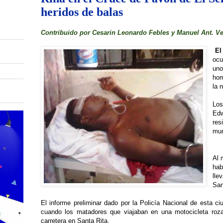
heridos de balas
Contribuido por Cesarin Leonardo Febles y Manuel Ant. V
El
ocu
uno
hom
la 
Los
Edw
res
mun
Al 
hab
lle
San
El informe preliminar dado por la Policía Nacional de esta c
cuando los matadores que viajaban en una motocicleta roza
carretera en Santa Rita.