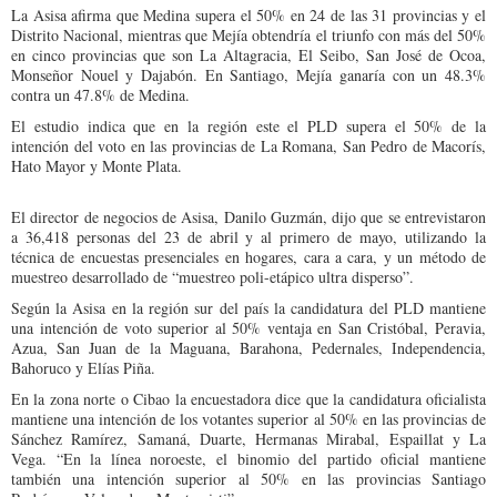
La Asisa afirma que Medina supera el 50% en 24 de las 31 provincias y el
Distrito Nacional, mientras que Mejía obtendría el triunfo con más del 50%
en cinco provincias que son La Altagracia, El Seibo, San José de Ocoa,
Monseñor Nouel y Dajabón. En Santiago, Mejía ganaría con un 48.3%
contra un 47.8% de Medina.
El estudio indica que en la región este el PLD supera el 50% de la
intención del voto en las provincias de La Romana, San Pedro de Macorís,
Hato Mayor y Monte Plata.
El director de negocios de Asisa, Danilo Guzmán, dijo que se entrevistaron
a 36,418 personas del 23 de abril y al primero de mayo, utilizando la
técnica de encuestas presenciales en hogares, cara a cara, y un método de
muestreo desarrollado de “muestreo poli-etápico ultra disperso”.
Según la Asisa en la región sur del país la candidatura del PLD mantiene
una intención de voto superior al 50% ventaja en San Cristóbal, Peravia,
Azua, San Juan de la Maguana, Barahona, Pedernales, Independencia,
Bahoruco y Elías Piña.
En la zona norte o Cibao la encuestadora dice que la candidatura oficialista
mantiene una intención de los votantes superior al 50% en las provincias de
Sánchez Ramírez, Samaná, Duarte, Hermanas Mirabal, Espaillat y La
Vega. “En la línea noroeste, el binomio del partido oficial mantiene
también una intención superior al 50% en las provincias Santiago