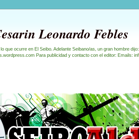
Cesarin Leonardo Febles
 lo que ocurre en El Seibo. Adelante Seibano/as, un gran hombre dijo
les.wordpress.com Para publicidad y contacto con el editor: Emails: i