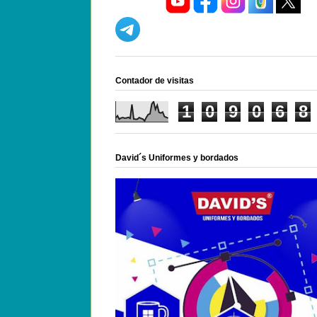
Contador de visitas
1
0
9
0
6
8
David´s Uniformes y bordados