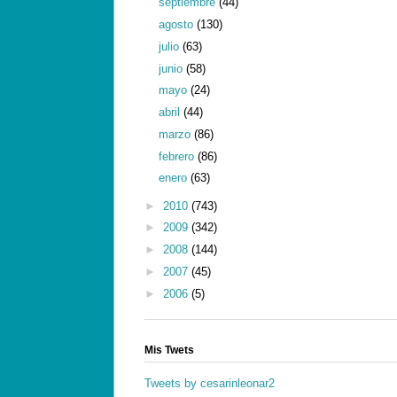
septiembre
(44)
agosto
(130)
julio
(63)
junio
(58)
mayo
(24)
abril
(44)
marzo
(86)
febrero
(86)
enero
(63)
►
2010
(743)
►
2009
(342)
►
2008
(144)
►
2007
(45)
►
2006
(5)
Mis Twets
Tweets by cesarinleonar2