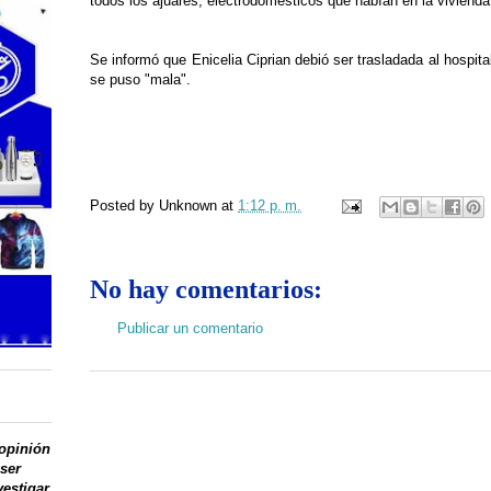
todos los ajuares, electrodomesticos que habían en la vivienda
Se informó que Enicelia Ciprian debió ser trasladada al hospital
se puso "mala".
Posted by
Unknown
at
1:12 p. m.
No hay comentarios:
Publicar un comentario
 opinión
 ser
vestigar