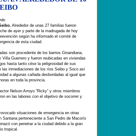
SEIBO
rdo
Seibo.
Alrededor de unas 27 familias fueron
che de ayer y parte de la madrugada de hoy
revención según ha informado el comité de
rgencia de esta ciudad.
adas son procedente de los barrios Ginandiana,
 Villa Guerrero y fueron reubicadas en viviendas
gos hasta tanto cése la peligrosidad de sus
n las inmediaciones de los ríos Seibo y Soco así
idad a algunas cañada desbordadas al igual que
horas en toda la provincia.
rector Nelson Arroyo “Ricky” y otros miembros
on en las labores con el objetivo de socorrer y
rovocado situaciones de emergencia en otras
n Santana perteneciente a San Pedro de Macorís
nazó con penetrar a la ciudad debido a la gran
o tropical.