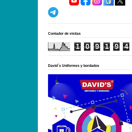
Contador de visitas
1
0
9
1
9
4
David´s Uniformes y bordados