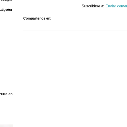
Suscribirse a:
Enviar comen
ualquier
Compartenos en:
curre en