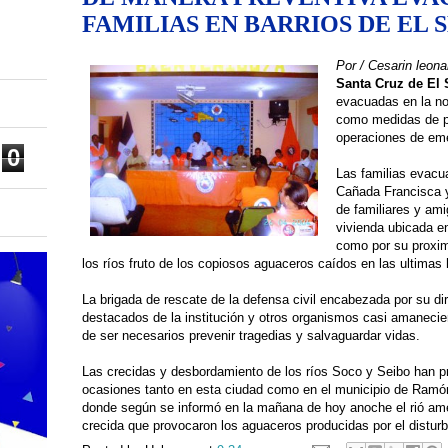
FAMILIAS EN BARRIOS DE EL 
Por / Cesarin leona
Santa Cruz de El 
evacuadas en la no
como medidas de p
operaciones de eme
0
Las familias evacu
Cañada Francisca y
de familiares y ami
vivienda ubicada e
como por su proxim
los ríos fruto de los copiosos aguaceros caídos en las ultimas 
La brigada de rescate de la defensa civil encabezada por su di
destacados de la institución y otros organismos casi amanecier
de ser necesarios prevenir tragedias y salvaguardar vidas.
Las crecidas y desbordamiento de los ríos Soco y Seibo han p
ocasiones tanto en esta ciudad como en el municipio de Ramó
donde según se informó en la mañana de hoy anoche el rió ame
crecida que provocaron los aguaceros producidas por el disturbi