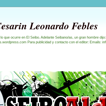
Cesarin Leonardo Febles
 lo que ocurre en El Seibo. Adelante Seibano/as, un gran hombre dijo
les.wordpress.com Para publicidad y contacto con el editor: Emails: i