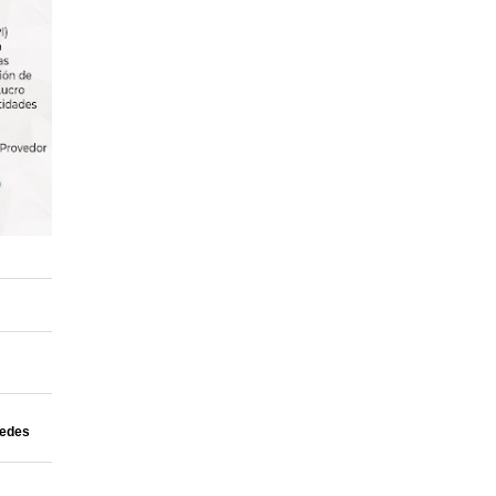
uedes