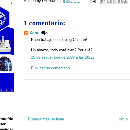
Posted by
Unknown
at
9:34 a. m.
1 comentario:
Xortu
dijo...
Buen trabajo con el blog Cesarín!
Un abrazo, todo está bien? Por allá?
25 de septiembre de 2008 a las 18:22
Publicar un comentario
 opinión
Entrada más reciente
Inicio
 ser
vestigar