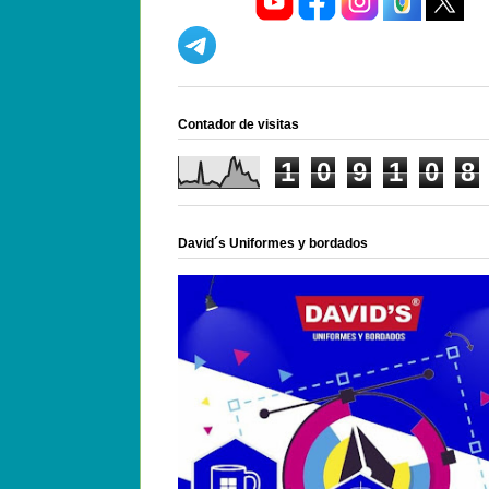
Contador de visitas
1
0
9
1
0
8
David´s Uniformes y bordados