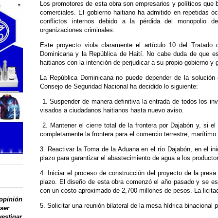
Los promotores de esta obra son empresarios y políticos que b
comerciales. El gobierno haitiano ha admitido en repetidas o
conflictos internos debido a la pérdida del monopolio 
organizaciones criminales.
Este proyecto viola claramente el artículo 10 del Tratado 
Dominicana y la República de Haití. No cabe duda de que est
haitianos con la intención de perjudicar a su propio gobierno y 
La República Dominicana no puede depender de la solución de
Consejo de Seguridad Nacional ha decidido lo siguiente:
1. Suspender de manera definitiva la entrada de todos los inv
visados a ciudadanos haitianos hasta nuevo aviso.
2. Mantener el cierre total de la frontera por Dajabón y, si el
completamente la frontera para el comercio terrestre, marítimo
3. Reactivar la Toma de la Aduana en el río Dajabón, en el in
plazo para garantizar el abastecimiento de agua a los product
4. Iniciar el proceso de construcción del proyecto de la pres
plazo. El diseño de esta obra comenzó el año pasado y se es
con un costo aproximado de 2,700 millones de pesos. La licit
 opinión
5. Solicitar una reunión bilateral de la mesa hídrica binacional 
 ser
vestigar