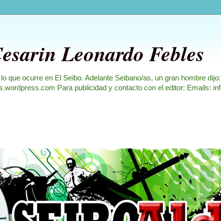
Cesarin Leonardo Febles
 lo que ocurre en El Seibo. Adelante Seibano/as, un gran hombre dijo
les.wordpress.com Para publicidad y contacto con el editor: Emails: i