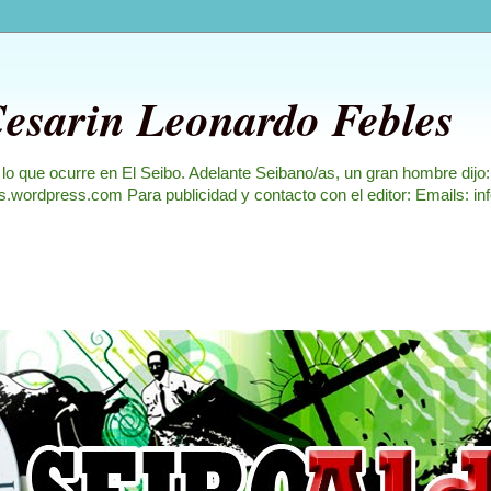
Cesarin Leonardo Febles
 lo que ocurre en El Seibo. Adelante Seibano/as, un gran hombre dijo
les.wordpress.com Para publicidad y contacto con el editor: Emails: i