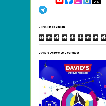
Contador de visitas
u
n
d
e
f
i
n
e
d
David´s Uniformes y bordados