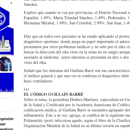
Sánchez.
Explicó que cuando se ven por provincias, el Distrito Naciona
Espaillat, 1.49%; Maria Trinidad Sánchez, 1.49%; Pedernales, 
Hermanas Mirabal, 1.49%; San Cristóbal, 2.99%; San Juan, 1
Dijo que en todos esos pacientes se ha estado aplicando el protoc
diagnóstico oportuno, donde juega un papel importante el antec
presentarse por otros problemas médicos y no solo por el zika v
buscar la detección del zika virus en la orina no en sangre porq
asociarlo al síndrome, cuyos síntomas se presentan en diez o dos
virus del zika.
Señaló que los síntomas del Guillain Barré son tan característic
el médico general y que una vez se confirma el diagnóstico debe 
haya ventiladores.
(+)
EL CÓDIGO GUILLAIN BARRÉ
Sobre el tema, la periodista Dashira Martínez, especialista en C
de la Salud y Certificada por la Academia Americana de Codifica
codificación médica, el Guillain Barré se encuentra agrupado dent
inflamatoria. Este a su vez, agrega, se codifica de la siguiente
 opinión
Polineuritis (post) infecciosa aguda; según el libro de la Clasif
 ser
Organización Mundial de la Salud en su última versión en españ
vestigar