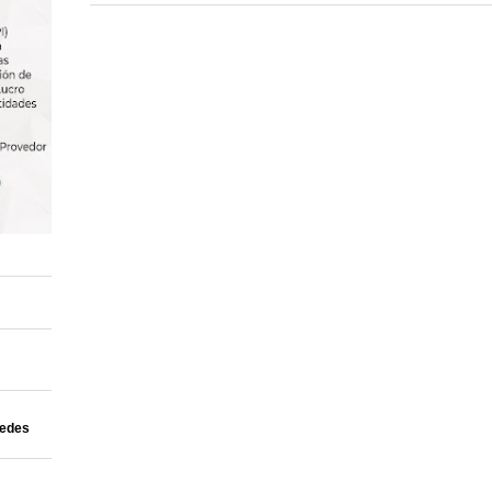
uedes