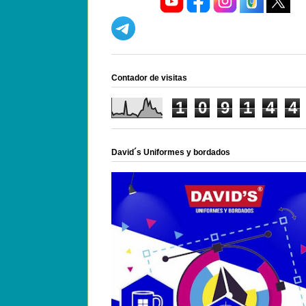
Contador de visitas
1
0
9
1
4
4
David´s Uniformes y bordados