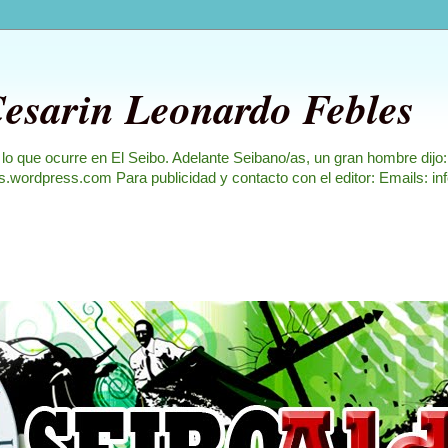
Cesarin Leonardo Febles
 lo que ocurre en El Seibo. Adelante Seibano/as, un gran hombre dijo
les.wordpress.com Para publicidad y contacto con el editor: Emails: i