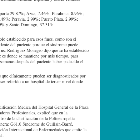
l aporta 29.87%; Azua, 7.46%; Barahona, 8.96%;
1.49%; Peravia, 2.99%; Puerto Plata, 2.99%;
.49% y Santo Domingo, 37.31%.
olo establecido para esos fines, como son el
edente del paciente porque el síndrome puede
irus. Rodríguez Monegro dijo que se ha establecido
ue es donde se mantiene por más tiempo, para
 semanas después del paciente haber padecido el
os que clínicamente pueden ser diagnosticados por
ser referido a un hospital de tercer nivel donde
odificación Médica del Hospital General de la Plaza
dores Profesionales, explicó que en la
ro de la clasificación de la Polineuropatía
 manera: G61.0 Síndrome de Guillain-Barré,
icación Internacional de Enfermedades que emite la
ol.