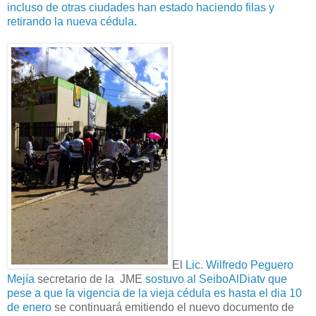
incluso de otras ciudades han estado haciendo filas y
retirando la nueva cédula
.
El
Lic. Wilfredo Peguero
Mejía
secretario de la JME
sostuvo al SeiboAlDiatv que
pese a que la vigencia de la vieja cédula es hasta el dia 10
de enero
se continuará emitiendo el nuevo documento de