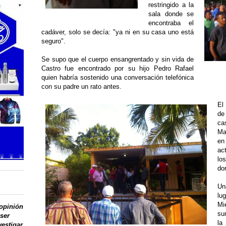
restringido a la
sala donde se
encontraba el
cadáver, solo se decía: "ya ni en su casa uno está
seguro".
Se supo que el cuerpo ensangrentado y sin vida de
Castro fue encontrado por su hijo Pedro Rafael
quien habría sostenido una conversación telefónica
con su padre un rato antes.
El
de
ca
Ma
en
ac
lo
do
Un
lu
Mi
 opinión
su
 ser
la
vestigar