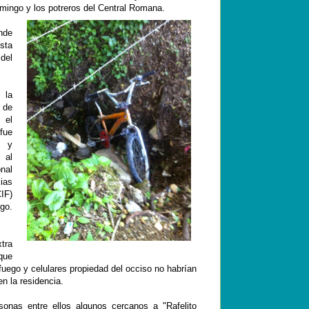
mingo y los potreros del Central Romana.
onde
ista
del
 la
de
el
ue
 y
al
nal
as
IF)
go.
tra
que
fuego y celulares propiedad del occiso no habrían
n la residencia.
onas entre ellos algunos cercanos a "Rafelito