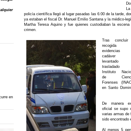
Do
La
ualquier
policía científica llegó al lugar pasadas las 6:00 de la tarde, d
ya estaban el fiscal Dr. Manuel Emilio Santana y la médico-leg
Martha Teresa Aquino y fue quienes custodiaban la escena 
crimen.
Tras concluir
recogida 
evidencias 
cadáver f
levantado
trasladado 
Instituto Nacio
de Cienci
Forenses (INAC
en Santo Domin
curre en
De manera ex
oficial se supo 
varias armas de 
sido encontrado e
Al menos 5 pers