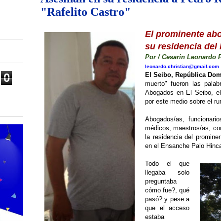
"Rafelito Castro"
El prominente ab
su residencia de
Por / Cesarin Leonardo 
leonardo.christian@gmail.com
0
El Seibo, República Dom
muerto" fueron las palab
Abogados en El Seibo, el
por este medio sobre el ru
Abogados/as, funcionarios
médicos, maestros/as, co
la residencia del promine
en el Ensanche Palo Hinca
Todo el que
llegaba solo
preguntaba
cómo fue?, qué
pasó? y pese a
que el acceso
estaba