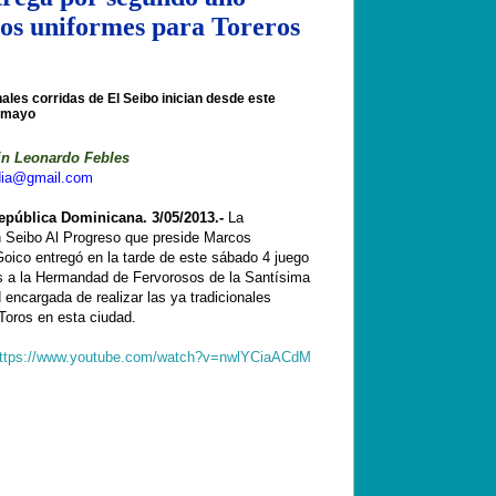
s uniformes para Toreros
nales corridas de El Seibo inician desde este
 mayo
in Leonardo Febles
ldia@gmail.com
epública Dominicana. 3/05/2013.-
La
n Seibo Al Progreso que preside Marcos
oico entregó en la tarde de este sábado 4 juego
s a la Hermandad de Fervorosos de la Santísima
 encargada de realizar las ya tradicionales
Toros en esta ciudad.
ttps://www.youtube.com/watch?v=nwlYCiaACdM