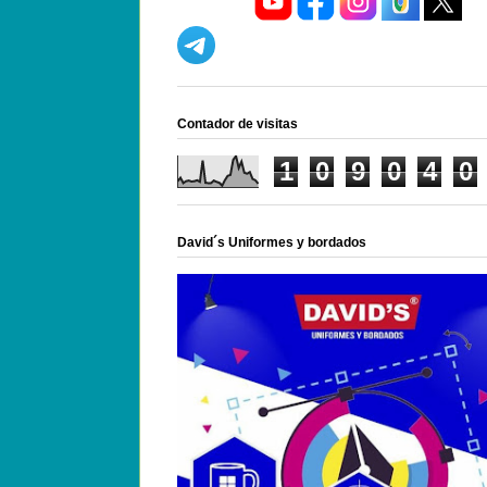
Contador de visitas
1
0
9
0
4
0
David´s Uniformes y bordados