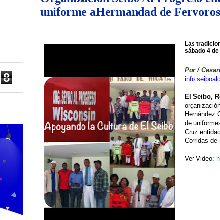
uniforme aHermandad de Fervoroso
Las tradicio
sábado 4 de
Por / Cesar
8
info.seiboa
El Seibo, R
organizació
Hernández G
de uniforme
Cruz entidad
Corridas de 
Ver Video:
h