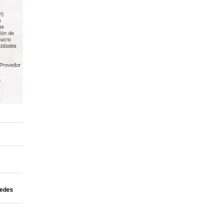
uedes