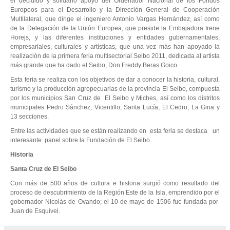
el decidido y solidario apoyo del Ordenador Nacional de los Fondos
Europeos para el Desarrollo y la Dirección General de Cooperación
Multilateral, que dirige el ingeniero Antonio Vargas Hernández, así como
de la Delegación de la Unión Europea, que preside la Embajadora Irene
Horejs, y las diferentes instituciones y entidades gubernamentales,
empresariales, culturales y artísticas, que una vez más han apoyado la
realización de la primera feria multisectorial Seibo 2011, dedicada al artista
más grande que ha dado el Seibo, Don Freddy Beras Goico.
Esta feria se realiza con los objetivos de dar a conocer la historia, cultural,
turismo y la producción agropecuarias de la provincia El Seibo, compuesta
por los municipios San Cruz de El Seibo y Miches, así como los distritos
municipales Pedro Sánchez, Vicentillo, Santa Lucía, El Cedro, La Gina y
13 secciones.
Entre las actividades que se están realizando en esta feria se destaca un
interesante panel sobre la Fundación de El Seibo.
Historia
Santa Cruz de El Seibo
Con más de 500 años de cultura e historia surgió como resultado del
proceso de descubrimiento de la Región Este de la Isla, emprendido por el
gobernador Nicolás de Ovando; el 10 de mayo de 1506 fue fundada por
Juan de Esquivel.