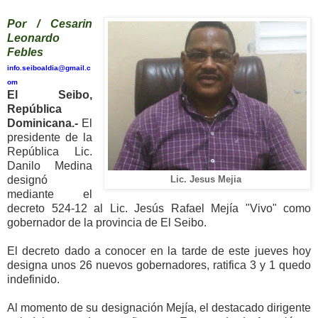
Por / Cesarin
Leonardo
Febles
info.seiboaldia@gmail.c
om
El Seibo,
República
Dominicana.-
El
presidente de la
República Lic.
Danilo Medina
designó
Lic. Jesus Mejia
mediante el
decreto 524-12 al Lic. Jesús Rafael Mejía "Vivo" como
gobernador de la provincia de El Seibo.
El decreto dado a conocer en la tarde de este jueves hoy
designa unos 26 nuevos gobernadores, ratifica 3 y 1 quedo
indefinido.
Al momento de su designación Mejía, el destacado dirigente