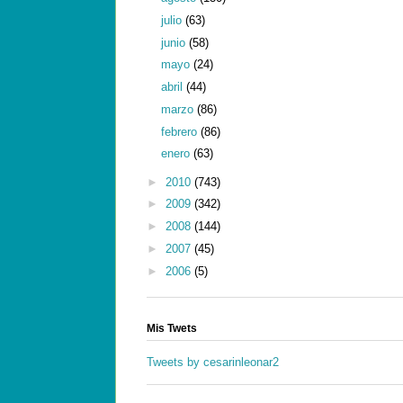
julio
(63)
junio
(58)
mayo
(24)
abril
(44)
marzo
(86)
febrero
(86)
enero
(63)
►
2010
(743)
►
2009
(342)
►
2008
(144)
►
2007
(45)
►
2006
(5)
Mis Twets
Tweets by cesarinleonar2