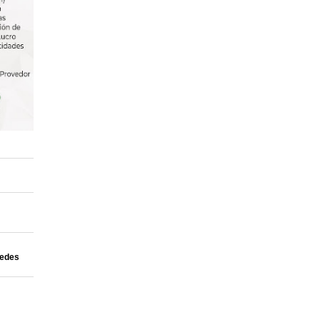
uedes