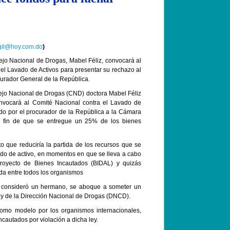
.gil@hoy.com.do
)
ejo Nacional de Drogas, Mabel Féliz, convocará al
el Lavado de Activos para presentar su rechazo al
curador General de la República.
ejo Nacional de Drogas (CND) doctora Mabel Féliz
onvocará al Comité Nacional contra el Lavado de
ido por el procurador de la República a la Cámara
 a fin de que se entregue un 25% de los bienes
to que reduciría la partida de los recursos que se
do de activo, en momentos en que se lleva a cabo
Proyecto de Bienes Incautados (BIDAL) y quizás
da entre todos los organismos
 consideró un hermano, se aboque a someter un
 y de la Dirección Nacional de Drogas (DNCD).
como modelo por los organismos internacionales,
ncautados por violación a dicha ley.