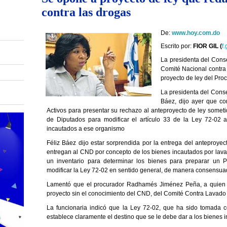
contra las drogas
De:
www.hoy.com.do
Escrito por:
FIOR GIL (
f
La presidenta del Cons
Comité Nacional contra 
proyecto de ley del Pro
La presidenta del Cons
Báez, dijo ayer que c
Activos para presentar su rechazo al anteproyecto de ley somet
de Diputados para modificar el artículo 33 de la Ley 72-02
incautados a ese organismo
Féliz Báez dijo estar sorprendida por la entrega del anteproyec
entregan al CND por concepto de los bienes incautados por lava
un inventario para determinar los bienes para preparar un 
modificar la Ley 72-02 en sentido general, de manera consensua
Lamentó que el procurador Radhamés Jiménez Peña, a quien
proyecto sin el conocimiento del CND, del Comité Contra Lavado
La funcionaria indicó que la Ley 72-02, que ha sido tomada 
establece claramente el destino que se le debe dar a los bienes i