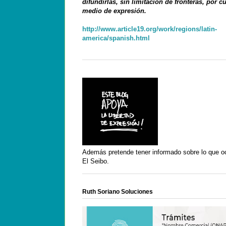
difundirlas, sin limitación de fronteras, por c
medio de expresión.
http://www.article19.org/work/regions/latin-
america/spanish.html
Además pretende tener informado sobre lo que o
El Seibo.
Ruth Soriano Soluciones