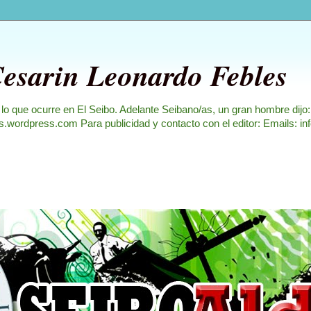
Cesarin Leonardo Febles
 lo que ocurre en El Seibo. Adelante Seibano/as, un gran hombre dijo
les.wordpress.com Para publicidad y contacto con el editor: Emails: i