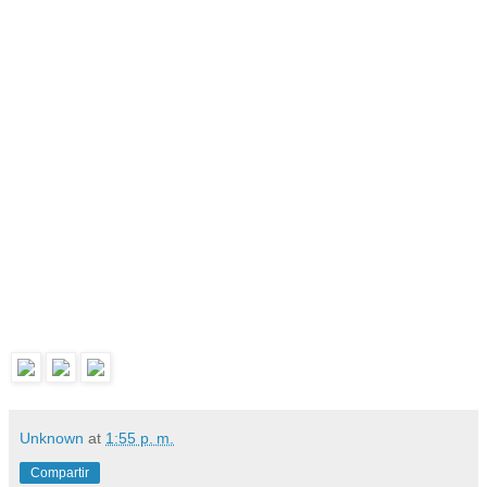
Unknown
at
1:55 p. m.
Compartir