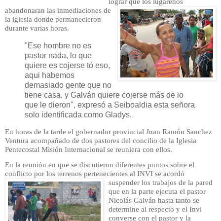
lograr que los luga
reños
abandonaran las inmediaciones de
la iglesia donde permanecieron
durante varias horas.
"Ese hombre no es
pastor nada, lo que
quiere es cojerse tó eso,
aqui habemos
demasiado gente que no
tiene casa, y Galván quiere cojerse más de lo
que le dieron", expresó a Seiboaldia esta señora
solo identificada como Gladys.
En horas de la tarde el gobernador provincial Juan Ramón Sanchez
Ventura acompañado de dos pastores del concilio de la Iglesia
Pentecostal Misión Internacional se reuniera con ellos.
En la reunión en que se discutieron diferentes puntos sobre el
conflicto por los terrenos pertenecientes al
IN
VI se acordó
suspender los trabajos de la pared
que en la parte ejecuta el pastor
N
icolás Galván hasta tanto se
determine al resp
ecto y el Invi
converse con el pastor y la