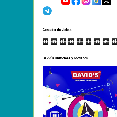
Contador de visitas
u
n
d
e
f
i
n
e
d
David´s Uniformes y bordados