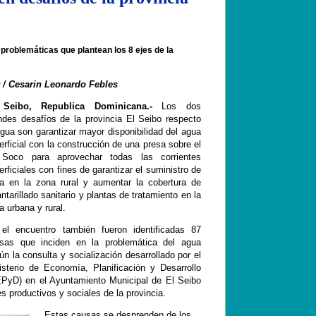
 problemáticas que plantean
los 8 ejes de la
 / Cesarin Leonardo Febles
 Seibo, Republica Dominicana.-
Los dos
ndes desafíos de la provincia El Seibo
respecto
agua son garantizar mayor disponibilidad del agua
erficial con la construcción de una presa sobre el
 Soco para aprovechar todas las corrientes
erficiales con fines de garantizar el suministro de
a en la zona rural y aumentar la cobertura de
antarillado sanitario y plantas de tratamiento en la
a urbana y rural.
el encuentro también fueron identificadas 87
sas que inciden en la problemática del agua
ún la consulta y socialización desarrollado por el
isterio de Economía, Planificación y Desarrollo
PyD) en el Ayuntamiento Municipal de El Seibo
s productivos y sociales de la provincia.
Estas causas se desprenden de los