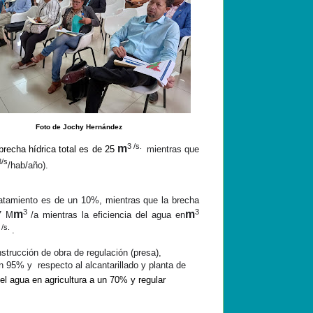
Foto de Jochy Hernández
3 /s.
m
 brecha
hídrica
total es de 25
mientras que
3/s
/hab/año)
.
tratamiento es de un 10%,
mientras
que la brecha
3
3
m
m
7 M
/a mientras la eficiencia del agua en
 /s.
.
strucción de obra de regulación (presa),
 un 95% y
respecto
al alcantarillado y planta de
 del agua en agricultura a un 70% y regular