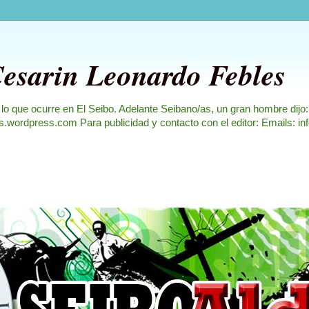
Cesarin Leonardo Febles
 lo que ocurre en El Seibo. Adelante Seibano/as, un gran hombre dijo
les.wordpress.com Para publicidad y contacto con el editor: Emails: i