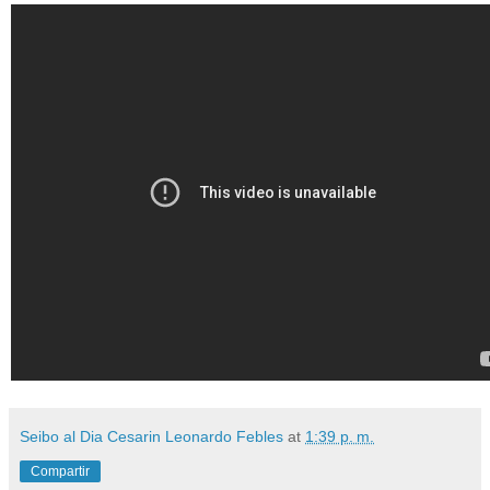
Seibo al Dia Cesarin Leonardo Febles
at
1:39 p. m.
Compartir