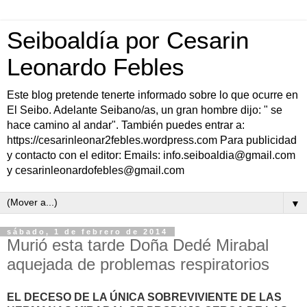
Seiboaldía por Cesarin
Leonardo Febles
Este blog pretende tenerte informado sobre lo que ocurre en
El Seibo. Adelante Seibano/as, un gran hombre dijo: " se
hace camino al andar". También puedes entrar a:
https://cesarinleonar2febles.wordpress.com Para publicidad
y contacto con el editor: Emails: info.seiboaldia@gmail.com
y cesarinleonardofebles@gmail.com
▼
sábado, 1 de febrero de 2014
Murió esta tarde Doña Dedé Mirabal
aquejada de problemas respiratorios
EL DECESO DE LA ÚNICA SOBREVIVIENTE DE LAS