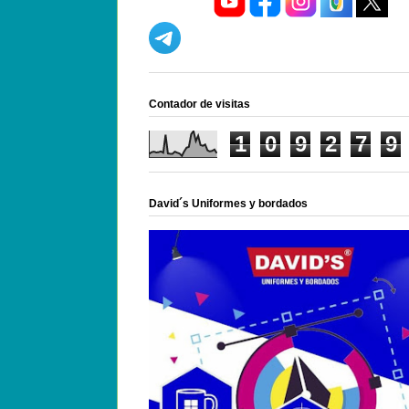
Contador de visitas
1
0
9
2
7
9
David´s Uniformes y bordados