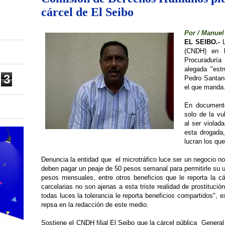
cárcel de El Seibo
Por / Manuel
EL SEIBO.-
(CNDH) en l
Procuradurí
alegada "estr
3
Pedro Santana
el que manda
En documento
solo de la vu
al ser violad
esta drogada
lucran los que
Denuncia la entidad que el microtráfico luce ser un negocio no
deben pagar un peaje de 50 pesos semanal para permitirle su 
pesos mensuales, entre otros beneficios que le reporta la c
carcelarias no son ajenas a esta triste realidad de prostitució
todas luces la tolerancia le reporta beneficios compartidos", 
repsa en la redacción de este medio.
Sostiene el CNDH filial El Seibo que la cárcel pública Genera