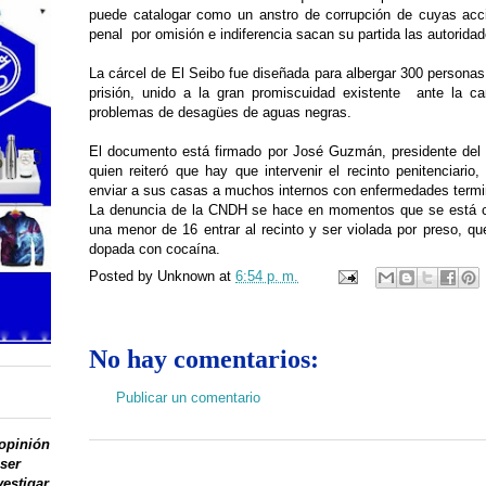
puede catalogar como un anstro de corrupción de cuyas acc
penal por omisión e indiferencia sacan su partida las autorid
La cárcel de El Seibo fue diseñada para albergar 300 personas
prisión, unido a la gran promiscuidad existente ante la ca
problemas de desagües de aguas negras.
El documento está firmado por José Guzmán, presidente de
quien reiteró que hay que intervenir el recinto penitenciario
enviar a sus casas a muchos internos con enfermedades termi
La denuncia de la CNDH se hace en momentos que se está cues
una menor de 16 entrar al recinto y ser violada por preso, qu
dopada con cocaína.
Posted by
Unknown
at
6:54 p. m.
No hay comentarios:
Publicar un comentario
 opinión
 ser
vestigar