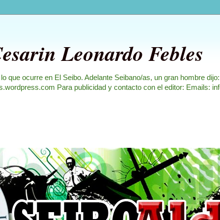
Cesarin Leonardo Febles
 lo que ocurre en El Seibo. Adelante Seibano/as, un gran hombre dijo
les.wordpress.com Para publicidad y contacto con el editor: Emails: i