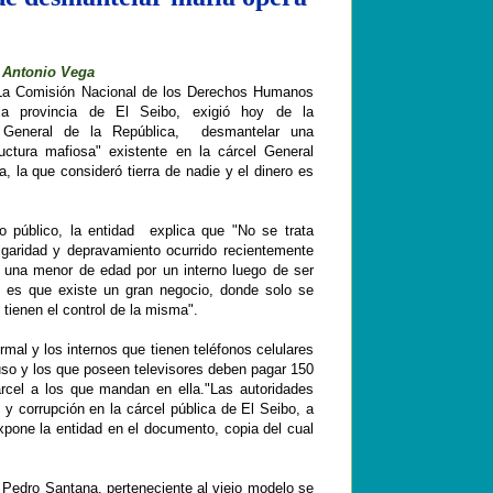
 Antonio Vega
La Comisión Nacional de los Derechos Humanos
a provincia de El Seibo, exigió hoy de la
a General de la República, desmantelar una
uctura mafiosa" existente en la cárcel General
, la que consideró tierra de nadie y el dinero es
.
 público, la entidad explica que "No se trata
lgaridad y depravamiento ocurrido recientemente
a una menor de edad por un interno luego de ser
, es que existe un gran negocio, donde solo se
 tienen el control de la misma".
rmal y los internos que tienen teléfonos celulares
uso y los que poseen televisores deben pagar 150
árcel a los que mandan en ella.
"Las autoridades
n y corrupción en la cárcel pública de El Seibo, a
expone la entidad en el documento, copia del cual
l
Pedro Santana, perteneciente al viejo modelo se