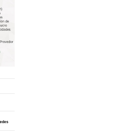
uedes