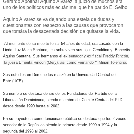
Gerardo Apolinar Aquino Alvarez a juicio de muchos era
uno de los politicos màs ecuànime que ha parido El Seibo.
Aquino Alvarez se va dejando una estela de dudas y
cuestionantes con respecto a las causas que provocaron
que tomàra la desacertada decisiòn de quitarse la vida.
Al momento de su muerte tenia
54 años de edad, era casado con
la
Licda. Luz Maria Santana, les sobreviven sus hijos
Geraldina y Bancetis
Aquino Santana. Sus hermanos el e
x senador y ex fiscal
Freddy Rincón,
la jueza Emerita Rincón (Mery), así como Fernando Y Mirian Tolentino.
Sus estudios en Derecho los realizò en la Universidad Central del
Este
(UCE).
Su nombre se destaca dentro de los Fundadores del Partido de la
Libaeraciòn Dominicana, siendo
miembro del Comite Central del PLD
desde
desde 1990 hasta el 2002.
En su trayectoria como funcionario público se destaca que fue 2 veces
senador de la
República siendo la primera desde 1990 a 1994 y la
segunda del
1998 al 2002.