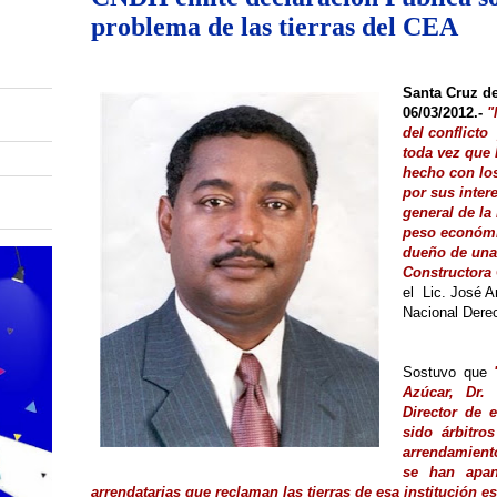
problema de las tierras del CEA
Santa Cruz d
06/03/2012.-
"
del conflicto 
toda vez que 
hecho con los
por sus inter
general de la
peso económi
dueño de una 
Constructora 
el Lic. José 
Nacional Dere
Sostuvo que
Azúcar, Dr.
Director de 
sido árbitro
arrendamiento
se han apan
arrendatarias que reclaman las tierras de esa institución es