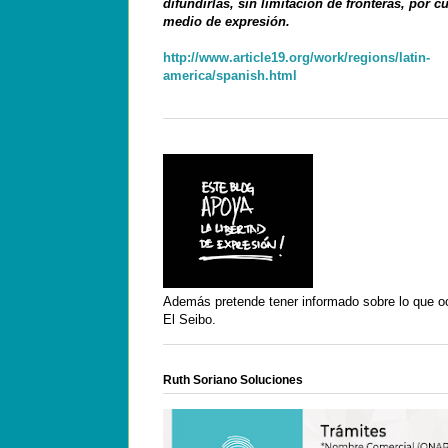
difundirlas, sin limitación de fronteras, por c
medio de expresión.
http://www.article19.org/work/regions/latin-
america/spanish.html
Además pretende tener informado sobre lo que o
El Seibo.
Ruth Soriano Soluciones