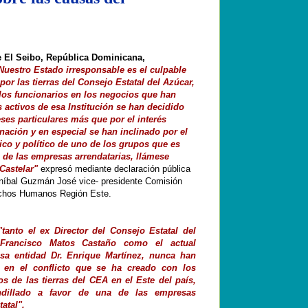
e El Seibo, República Dominicana,
Nuestro Estado irresponsable es el culpable
por las tierras del Consejo Estatal del Azúcar,
los funcionarios en los negocios que han
 activos de esa Institución se han decidido
eses particulares más que por el interés
 nación y en especial se han inclinado por el
co y político de uno de los grupos que es
de las empresas arrendatarias, llámese
Castelar"
expresó mediante declaración pública
Aníbal Guzmán José
vice- presidente Comisión
chos Humanos Región Este.
"tanto el ex Director del Consejo Estatal del
 Francisco Matos Castaño como el actual
esa entidad Dr. Enrique Martínez, nunca han
s en el conflicto que se ha creado con los
s de las tierras del CEA en el Este del país,
dillado a favor de una de las empresas
tatal
".