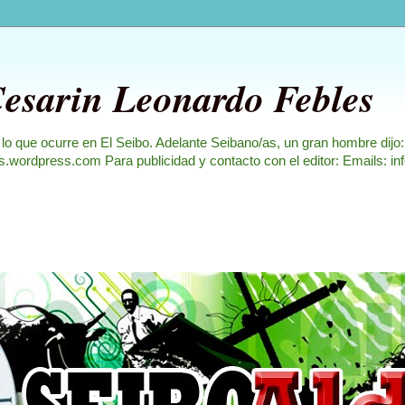
Cesarin Leonardo Febles
 lo que ocurre en El Seibo. Adelante Seibano/as, un gran hombre dijo
les.wordpress.com Para publicidad y contacto con el editor: Emails: i