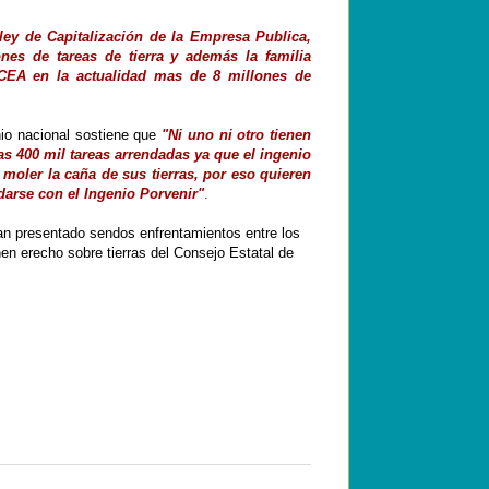
ley de Capitalización de la Empresa Publica,
s de tareas de tierra y además la familia
 CEA en la actualidad mas de 8 millones de
io nacional sostiene que
"Ni uno ni otro tienen
as 400 mil tareas arrendadas ya que el ingenio
moler la caña de sus tierras, por eso quieren
arse con el Ingenio Porvenir"
.
n presentado sendos enfrentamientos entre los
en erecho sobre tierras del Consejo Estatal de