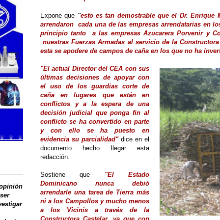
Expone que
"
e
sto es tan demostrable que el Dr. Enrique M
arrendaron
cada una de las empresas arrendatarias en lo
principio tanto
a las empresas Azucarera Porvenir y Co
nuestras Fuerzas Armadas al servicio de la Constructora
esta se apodere de campos de caña en los que no ha inver
"El actual Director del CEA con sus
últimas decisiones de apoyar con
el uso de los guardias corte de
caña en lugares que están en
conflictos y a la espera de una
decisión judicial que ponga fin al
conflicto se ha convertido en parte
y con ello se ha puesto en
evidencia su parcialidad"
dice en el
documento hecho llegar esta
redacción.
Sostiene que
"El Estado
Dominicano nunca debió
 opinión
arrendarle una tarea de Tierra más
 ser
ni a los Campollos y mucho menos
vestigar
a los Vicinis a través de la
Constructora Castelar, ya que con