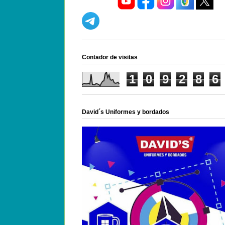
Contador de visitas
1
0
9
2
8
6
David´s Uniformes y bordados