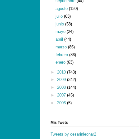
septiembre
(44)
agosto
(130)
julio
(63)
junio
(58)
mayo
(24)
abril
(44)
marzo
(86)
febrero
(86)
enero
(63)
►
2010
(743)
►
2009
(342)
►
2008
(144)
►
2007
(45)
►
2006
(5)
Mis Twets
Tweets by cesarinleonar2