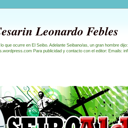
Cesarin Leonardo Febles
 lo que ocurre en El Seibo. Adelante Seibano/as, un gran hombre dijo
les.wordpress.com Para publicidad y contacto con el editor: Emails: i