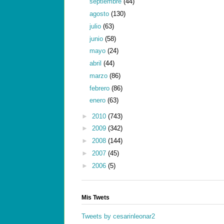
septiembre
(44)
agosto
(130)
julio
(63)
junio
(58)
mayo
(24)
abril
(44)
marzo
(86)
febrero
(86)
enero
(63)
►
2010
(743)
►
2009
(342)
►
2008
(144)
►
2007
(45)
►
2006
(5)
Mis Twets
Tweets by cesarinleonar2