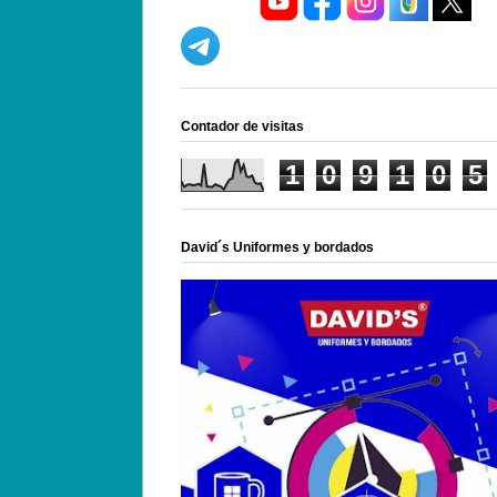
Contador de visitas
1
0
9
1
0
5
David´s Uniformes y bordados