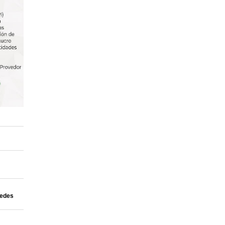
uedes