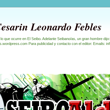
Cesarin Leonardo Febles
 lo que ocurre en El Seibo. Adelante Seibano/as, un gran hombre dijo
les.wordpress.com Para publicidad y contacto con el editor: Emails: i