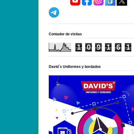
Contador de visitas
1
0
9
1
6
1
David´s Uniformes y bordados