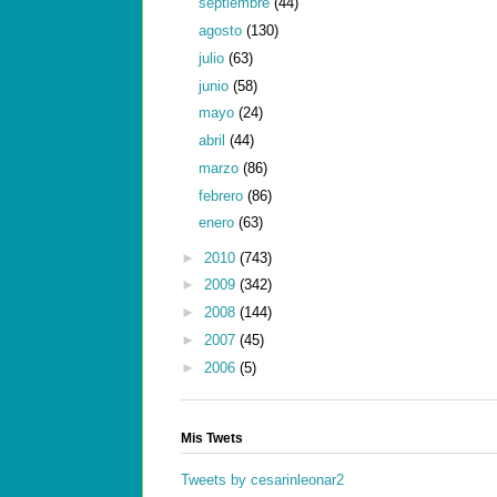
septiembre
(44)
agosto
(130)
julio
(63)
junio
(58)
mayo
(24)
abril
(44)
marzo
(86)
febrero
(86)
enero
(63)
►
2010
(743)
►
2009
(342)
►
2008
(144)
►
2007
(45)
►
2006
(5)
Mis Twets
Tweets by cesarinleonar2