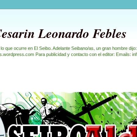
Cesarin Leonardo Febles
 lo que ocurre en El Seibo. Adelante Seibano/as, un gran hombre dijo
les.wordpress.com Para publicidad y contacto con el editor: Emails: i