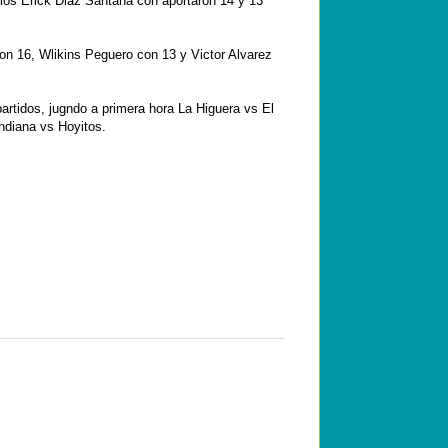
los Erick Diaz Santana con aportaron 14 y 13
on 16, Wlikins Peguero con 13 y Victor Alvarez
artidos, jugndo a
primera hora
La Higuera vs El
ndiana vs Hoyitos.