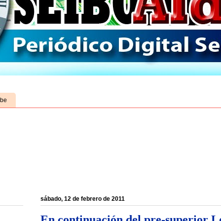
ube
sábado, 12 de febrero de 2011
En continuación del pre-superior L