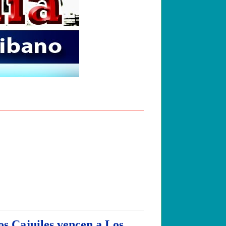
os Cajuiles vencen a Los