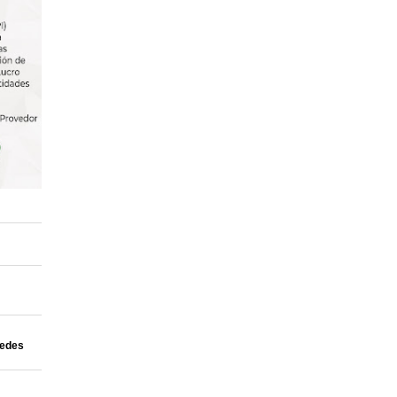
uedes