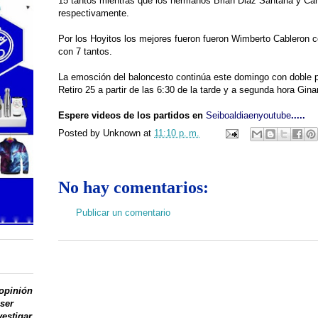
15 tantos mientras que los hermanos Brian Diaz Santana y Car
respectivamente.
Por los Hoyitos los mejores fueron fueron Wimberto Cableron c
con 7 tantos.
La emosción del baloncesto continúa este domingo con doble p
Retiro 25 a partir de las 6:30 de la tarde y a
segunda hora
Gina
Espere videos de los partidos en
Seiboaldiaenyoutube
.....
Posted by
Unknown
at
11:10 p. m.
No hay comentarios:
Publicar un comentario
 opinión
 ser
vestigar