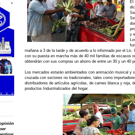
El
di
Sa
Se
do
pr
y 
Lo
fu
mañana a 3 de la tarde y de acuerdo a lo informado por el Lic
con su puesta en marcha más de 40 mil familias de escasos r
obtendrán con sus compras un ahorro de entre un 30 y un 40 po
Los mercados estarán ambientados con animación musical y se 
cruzada con sectores no tradicionales, tales como importadore
distribuidores de artículos agrícolas, de carnes blanca y roja
productos Industrializados del hogar .
 opinión
 ser
vestigar