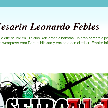
Cesarin Leonardo Febles
 lo que ocurre en El Seibo. Adelante Seibano/as, un gran hombre dijo
les.wordpress.com Para publicidad y contacto con el editor: Emails: i