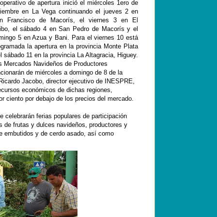
 operativo de apertura inició el miércoles 1ero de
ciembre en La Vega continuando el jueves 2 en
n Francisco de Macorís, el viernes 3 en El
ibo, el sábado 4 en San Pedro de Macorís y el
mingo 5 en Azua y Bani. Para el viernes 10 está
ogramada la apertura en la provincia Monte Plata
el sábado 11 en la provincia La Altagracia, Higuey.
s Mercados Navideños de Productores
ncionarán de miércoles a domingo de 8 de la
. Ricardo Jacobo, director ejecutivo de INESPRE,
ecursos económicos de dichas regiones,
r ciento por debajo de los precios del mercado.
celebrarán ferias populares de participación
s de frutas y dulces navideños, productores y
, de embutidos y de cerdo asado, así como