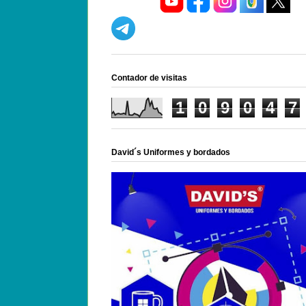
Contador de visitas
1
0
9
0
4
7
David´s Uniformes y bordados