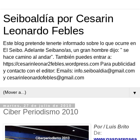
Seiboaldía por Cesarin
Leonardo Febles
Este blog pretende tenerte informado sobre lo que ocurre en
El Seibo. Adelante Seibano/as, un gran hombre dijo: " se
hace camino al andar". También puedes entrar a:
https://cesarinleonar2febles.wordpress.com Para publicidad
y contacto con el editor: Emails: info.seiboaldia@gmail.com
y cesarinleonardofebles@gmail.com
▼
martes, 27 de julio de 2010
Ciber Periodismo 2010
Por / Luis Brito
De:
www.gasparensea