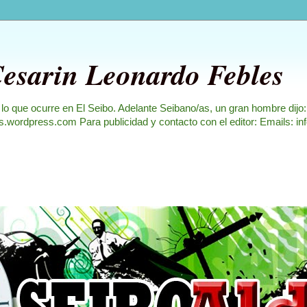
Cesarin Leonardo Febles
 lo que ocurre en El Seibo. Adelante Seibano/as, un gran hombre dijo
les.wordpress.com Para publicidad y contacto con el editor: Emails: i