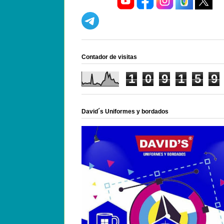
Contador de visitas
1
0
9
1
5
9
David´s Uniformes y bordados