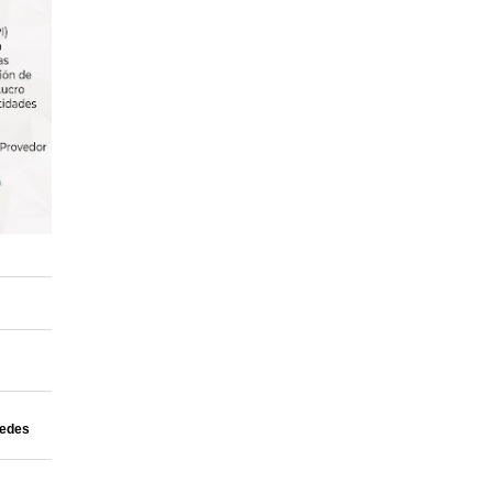
uedes