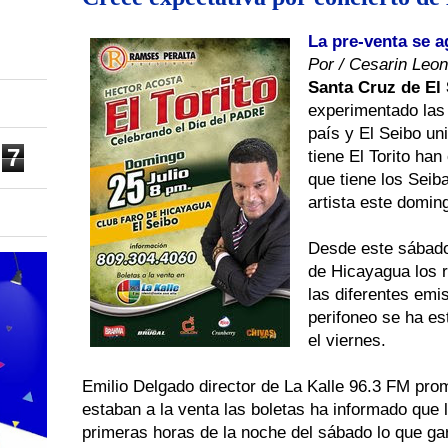
La pre-venta se a
Por / Cesarin Leo
Santa Cruz de El 
experimentado las
país y El Seibo un
7
tiene El Torito ha
que tiene los Seib
artista este domin
Desde este sábado
de Hicayagua los r
las diferentes emi
perifoneo se ha e
el viernes.
Emilio Delgado director de La Kalle 96.3 FM promo
estaban a la venta las boletas ha informado que 
primeras horas de la noche del sábado lo que gar