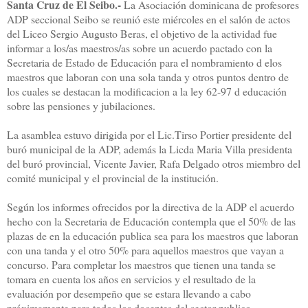
Santa Cruz de El Seibo.-
La Asociación dominicana de profesores
ADP seccional Seibo se reunió este miércoles en el salón de actos
del Liceo Sergio Augusto Beras, el objetivo de la actividad fue
informar a los/as maestros/as sobre un acuerdo pactado con la
Secretaria de Estado de Educación para el nombramiento d elos
maestros que laboran con una sola tanda y otros puntos dentro de
los cuales se destacan la modificacion a la ley 62-97 d educación
sobre las pensiones y jubilaciones.
La asamblea estuvo dirigida por el Lic.Tirso Portier presidente del
buró municipal de la ADP, además la Licda Maria Villa presidenta
del buró provincial, Vicente Javier, Rafa Delgado otros miembro del
comité municipal y el provincial de la institución.
Según los informes ofrecidos por la directiva de la ADP el acuerdo
hecho con la Secretaria de Educación contempla que el 50% de las
plazas de en la educación publica sea para los maestros que laboran
con una tanda y el otro 50% para aquellos maestros que vayan a
concurso. Para completar los maestros que tienen una tanda se
tomara en cuenta los años en servicios y el resultado de la
evaluación por desempeño que se estara llevando a cabo
próximamente para todos los docentes del sector publico.