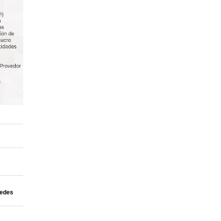
uedes