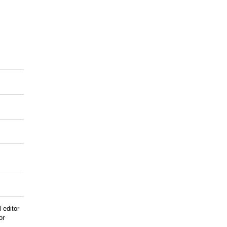
 editor
or