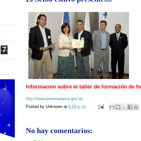
7
Informacion sobre el taller de formación de 
http://www.primeradama.gov.do
Posted by
Unknown
at
6:59 p. m.
No hay comentarios: