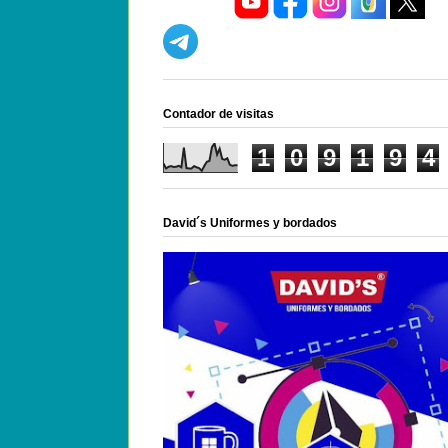
Contador de visitas
1
0
9
1
9
4
David´s Uniformes y bordados