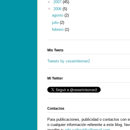
►
2007
(45)
▼
2006
(5)
agosto
(2)
julio
(2)
febrero
(1)
Mis Twets
Tweets by cesarinleonar2
Mi Twitter
Contactos
Para publicaciones, publicidad o contactos con el
o cualquier información referente a este blog, fav
escribir a:
info.seiboaldia@gmail.com