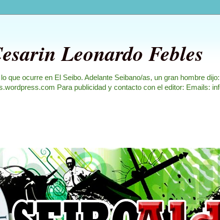
Cesarin Leonardo Febles
 lo que ocurre en El Seibo. Adelante Seibano/as, un gran hombre dijo
les.wordpress.com Para publicidad y contacto con el editor: Emails: i