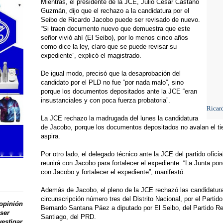
Mientras, el presidente de la JCE, Julio César Castaño
Guzmán, dijo que el rechazo a la candidatura por el
Seibo de Ricardo Jacobo puede ser revisado de nuevo.
“Si traen documento nuevo que demuestra que este
señor vivió ahí (El Seibo), por lo menos cinco años
como dice la ley, claro que se puede revisar su
expediente”, explicó el magistrado.
De igual modo, precisó que la desaprobación del
candidato por el PLD no fue “por nada malo”, sino
porque los documentos depositados ante la JCE “eran
insustanciales y con poca fuerza probatoria”.
Ricar
La JCE rechazo la madrugada del lunes la candidatura
de Jacobo, porque los documentos depositados no avalan el ti
aspira.
Por otro lado, el delegado técnico ante la JCE del partido ofici
reunirá con Jacobo para fortalecer el expediente. “La Junta po
con Jacobo y fortalecer el expediente”, manifestó.
Además de Jacobo, el pleno de la JCE rechazó las candidatur
circunscripción número tres del Distrito Nacional, por el Parti
 opinión
Bernardo Santana Páez a diputado por El Seibo, del Partido Re
 ser
Santiago, del PRD.
vestigar