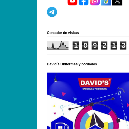
Contador de visitas
1
0
9
2
1
3
David´s Uniformes y bordados