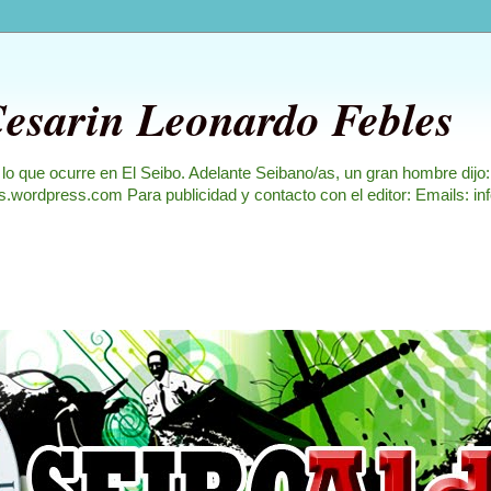
Cesarin Leonardo Febles
 lo que ocurre en El Seibo. Adelante Seibano/as, un gran hombre dijo
les.wordpress.com Para publicidad y contacto con el editor: Emails: i