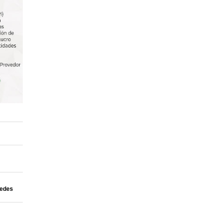
uedes